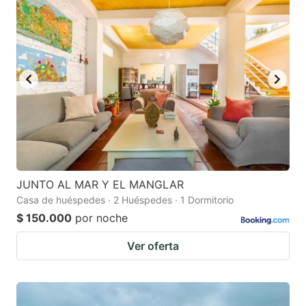
question
question
mark
mark
key
key
to
to
get
get
the
the
keyboard
keyboard
shortcuts
shortcuts
for
for
JUNTO AL MAR Y EL MANGLAR
Casa de huéspedes · 2 Huéspedes · 1 Dormitorio
changing
changing
$ 150.000
por noche
dates.
dates.
Ver oferta