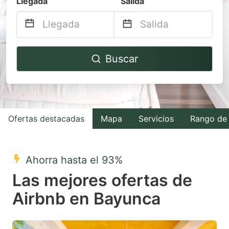
Llegada
Salida
Navigate
Navigate
Buscar
forward
backward
to
to
interact
interact
with
with
Ofertas destacadas
Mapa
Servicios
Rango de 
the
the
calendar
calendar
and
and
Ahorra hasta el 93%
select
select
Las mejores ofertas de
a
a
Airbnb en Bayunca
date.
date.
Press
Press
the
the