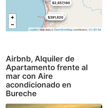
$2,657,160
$475,800
+
$351,360
$391,620
−
Leaflet
| Map data ©
OpenStreetMap
contributors,
CC-BY-SA
Airbnb, Alquiler de
Apartamento frente al
mar con Aire
acondicionado en
Bureche