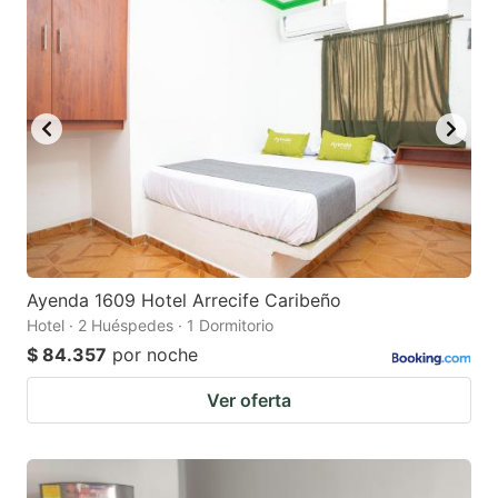
question
question
mark
mark
key
key
to
to
get
get
the
the
keyboard
keyboard
shortcuts
shortcuts
for
for
Ayenda 1609 Hotel Arrecife Caribeño
Hotel · 2 Huéspedes · 1 Dormitorio
changing
changing
$ 84.357
por noche
dates.
dates.
Ver oferta