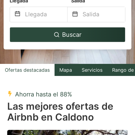
Llegada
Salida
Navigate
Navigate
Buscar
forward
backward
to
to
interact
interact
with
with
Ofertas destacadas
Mapa
Servicios
Rango de 
the
the
calendar
calendar
and
and
Ahorra hasta el 88%
select
select
Las mejores ofertas de
a
a
Airbnb en Caldono
date.
date.
Press
Press
the
the