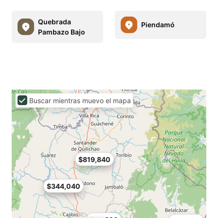
Quebrada
Piendamó
Pambazo Bajo
Buscar mientras muevo el mapa
$819,840
$344,040