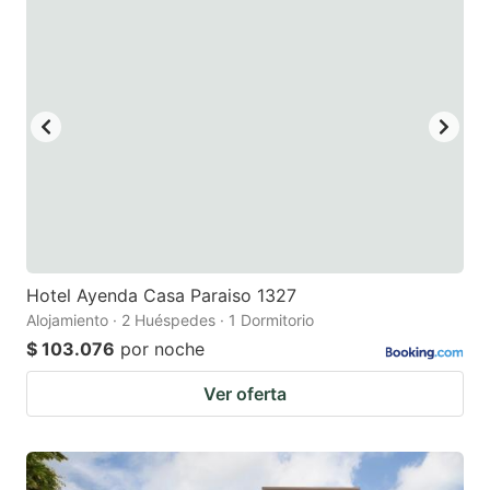
question
question
mark
mark
key
key
to
to
get
get
the
the
keyboard
keyboard
shortcuts
shortcuts
for
for
Hotel Ayenda Casa Paraiso 1327
Alojamiento · 2 Huéspedes · 1 Dormitorio
changing
changing
$ 103.076
por noche
dates.
dates.
Ver oferta