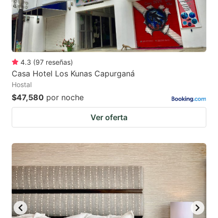
to
to
get
get
the
the
keyboard
keyboard
4.3
(
97
reseñas
)
shortcuts
shortcuts
Casa Hotel Los Kunas Capurganá
for
for
Hostal
changing
changing
$47,580
por noche
dates.
dates.
Ver oferta