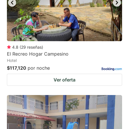
key
key
to
to
get
get
the
the
keyboard
keyboard
4.8
(
29
reseñas
)
shortcuts
shortcuts
El Recreo Hogar Campesino
for
for
Hotel
changing
changing
$117,120
por noche
dates.
dates.
Ver oferta