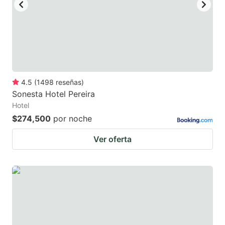
key
key
to
to
get
get
the
the
keyboard
keyboard
4.5
(
1498
reseñas
)
shortcuts
shortcuts
Sonesta Hotel Pereira
for
for
Hotel
changing
changing
$274,500
por noche
dates.
dates.
Ver oferta