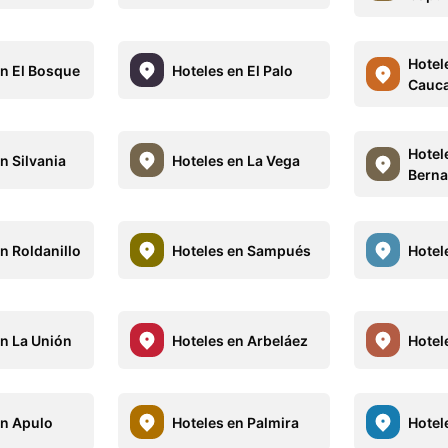
Hotele
en El Bosque
Hoteles en El Palo
Cauc
Hotel
n Silvania
Hoteles en La Vega
Berna
n Roldanillo
Hoteles en Sampués
Hotel
en La Unión
Hoteles en Arbeláez
Hotel
en Apulo
Hoteles en Palmira
Hotel