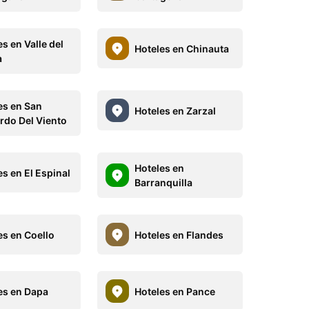
s en Valle del
Hoteles en Chinauta
a
es en San
Hoteles en Zarzal
rdo Del Viento
Hoteles en
es en El Espinal
Barranquilla
es en Coello
Hoteles en Flandes
es en Dapa
Hoteles en Pance