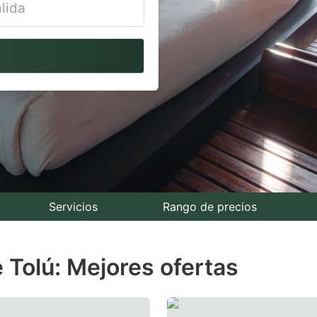
vigate
ackward
teract
th
e
lendar
nd
lect
Servicios
Rango de precios
te.
 Tolú: Mejores ofertas
ess
e
estion