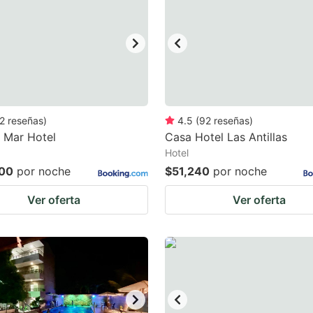
ark
ey
t
e
eyboard
2
reseñas
)
4.5
(
92
reseñas
)
 Mar Hotel
Casa Hotel Las Antillas
ortcuts
Hotel
r
00
por noche
$51,240
por noche
hanging
Ver oferta
Ver oferta
tes.