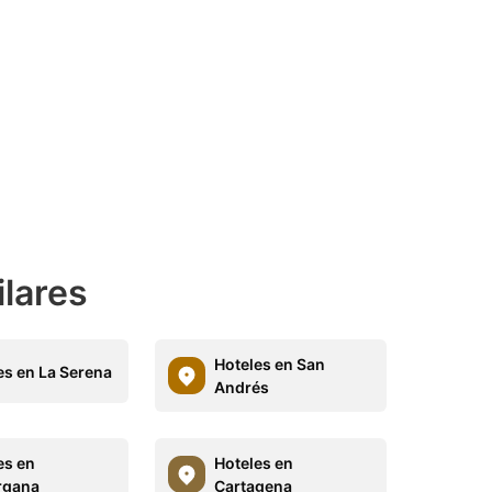
ilares
Hoteles en San
es en La Serena
Andrés
es en
Hoteles en
rgana
Cartagena