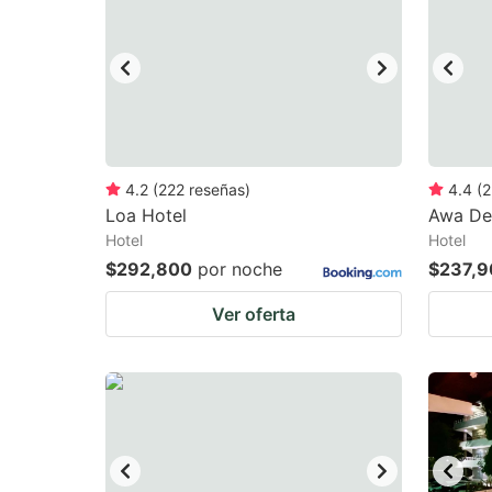
mark
m
key
k
to
to
get
ge
the
th
keyboard
k
4.2
(
222
reseñas
)
4.4
(
2
Loa Hotel
Awa De
shortcuts
sh
Hotel
Hotel
for
fo
$292,800
por noche
$237,9
changing
c
Ver oferta
dates.
da