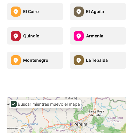
El Cairo
El Aguila
Quindío
Armenia
Montenegro
La Tebaida
Buscar mientras muevo el mapa