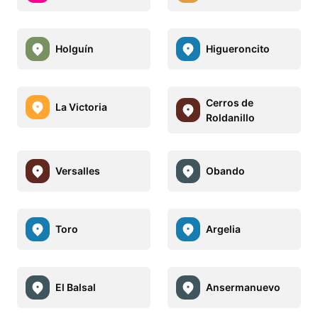
Holguín
Higueroncito
Cerros de
La Victoria
Roldanillo
Versalles
Obando
Toro
Argelia
El Balsal
Ansermanuevo