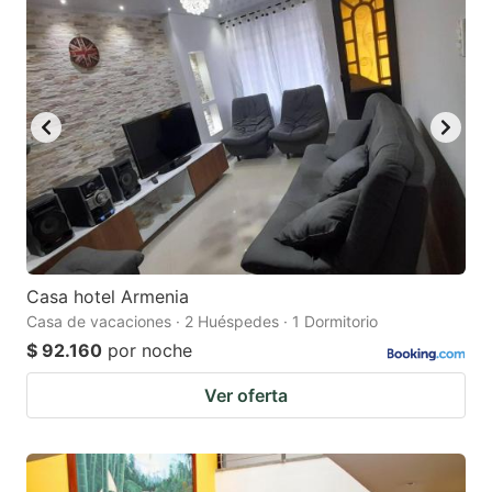
question
question
mark
mark
key
key
to
to
get
get
the
the
keyboard
keyboard
shortcuts
shortcuts
for
for
Casa hotel Armenia
Casa de vacaciones · 2 Huéspedes · 1 Dormitorio
changing
changing
$ 92.160
por noche
dates.
dates.
Ver oferta