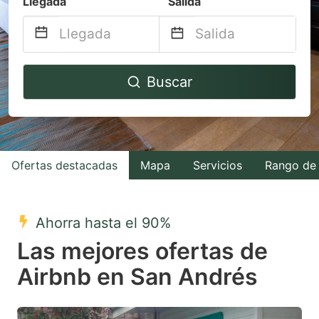
Llegada
Salida
Navigate
Navigate
Buscar
forward
backward
to
to
interact
interact
with
with
Ofertas destacadas
Mapa
Servicios
Rango de 
the
the
calendar
calendar
and
and
Ahorra hasta el 90%
select
select
Las mejores ofertas de
a
a
Airbnb en San Andrés
date.
date.
Press
Press
the
the