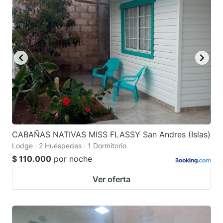
question
question
mark
mark
key
key
to
to
get
get
the
the
keyboard
keyboard
shortcuts
shortcuts
for
for
CABAÑAS NATIVAS MISS FLASSY San Andres (Islas)
Lodge · 2 Huéspedes · 1 Dormitorio
changing
changing
$ 110.000
por noche
dates.
dates.
Ver oferta