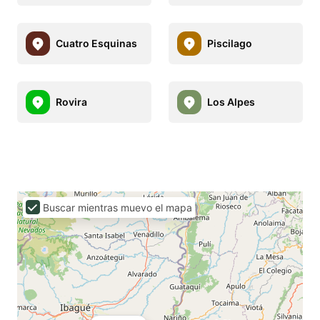
Cuatro Esquinas
Piscilago
Rovira
Los Alpes
Buscar mientras muevo el mapa