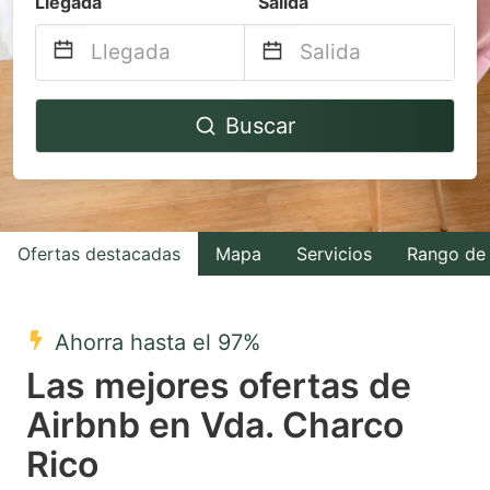
Llegada
Salida
Navigate
Navigate
Buscar
forward
backward
to
to
interact
interact
with
with
Ofertas destacadas
Mapa
Servicios
Rango de 
the
the
calendar
calendar
and
and
Ahorra hasta el 97%
select
select
Las mejores ofertas de
a
a
Airbnb en Vda. Charco
date.
date.
Rico
Press
Press
the
the