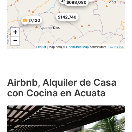
$402,600
$688,080
$142,740
$117,120
+
−
Leaflet
| Map data ©
OpenStreetMap
contributors,
CC-BY-SA
Airbnb, Alquiler de Casa
con Cocina en Acuata