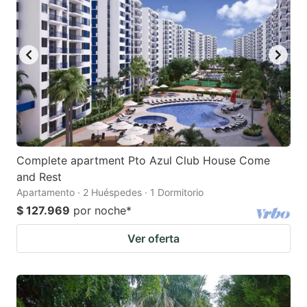
mark
mark
key
key
to
to
get
get
the
the
keyboard
keyboard
shortcuts
shortcuts
for
for
Complete apartment Pto Azul Club House Come
and Rest
changing
changing
Apartamento · 2 Huéspedes · 1 Dormitorio
dates.
dates.
$ 127.969
por noche
*
Ver oferta