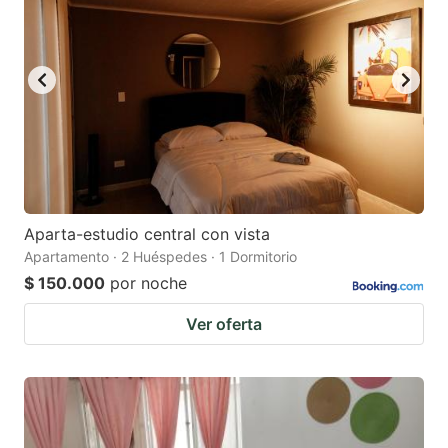
mark
mark
key
key
to
to
get
get
the
the
keyboard
keyboard
shortcuts
shortcuts
for
for
Aparta-estudio central con vista
Apartamento · 2 Huéspedes · 1 Dormitorio
changing
changing
$ 150.000
por noche
dates.
dates.
Ver oferta