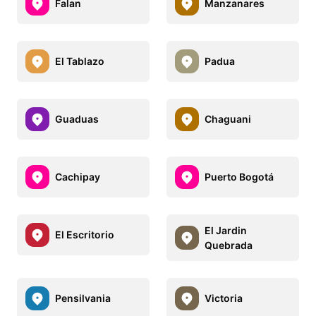
Falan
Manzanares
El Tablazo
Padua
Guaduas
Chaguani
Cachipay
Puerto Bogotá
El Jardin
El Escritorio
Quebrada
Pensilvania
Victoria