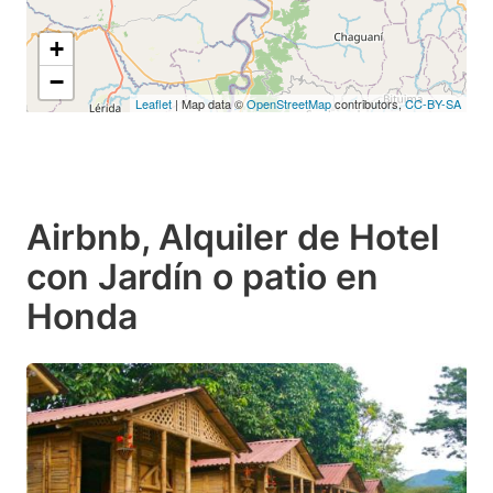
+
−
Leaflet
| Map data ©
OpenStreetMap
contributors,
CC-BY-SA
Airbnb, Alquiler de Hotel
con Jardín o patio en
Honda