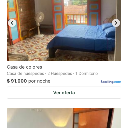
mark
mark
key
key
to
to
get
get
the
the
keyboard
keyboard
shortcuts
shortcuts
for
for
Casa de colores
Casa de huéspedes · 2 Huéspedes · 1 Dormitorio
changing
changing
$ 91.000
por noche
dates.
dates.
Ver oferta