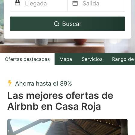
Navigate
Navigate
Buscar
forward
backward
to
to
interact
interact
with
with
Ofertas destacadas
Mapa
Servicios
Rango de 
the
the
calendar
calendar
and
and
Ahorra hasta el 89%
select
select
Las mejores ofertas de
a
a
Airbnb en Casa Roja
date.
date.
Press
Press
the
the
question
question