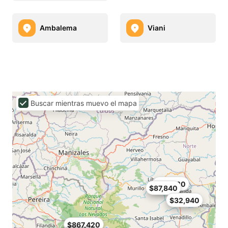
Ambalema
Viani
Buscar mientras muevo el mapa
$62,220
$87,840
$32,940
$867,420