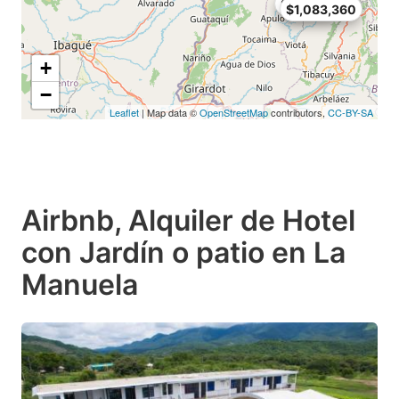
$76,860
$1,083,360
+
−
Leaflet
| Map data ©
OpenStreetMap
contributors,
CC-BY-SA
Airbnb, Alquiler de Hotel
con Jardín o patio en La
Manuela