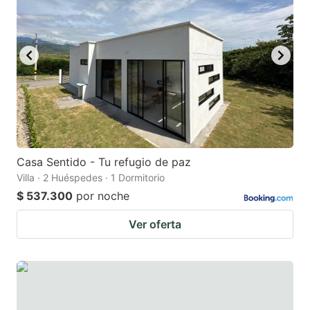
mark
mark
key
key
to
to
get
get
the
the
keyboard
keyboard
shortcuts
shortcuts
for
for
Casa Sentido - Tu refugio de paz
Villa · 2 Huéspedes · 1 Dormitorio
changing
changing
$ 537.300
por noche
dates.
dates.
Ver oferta