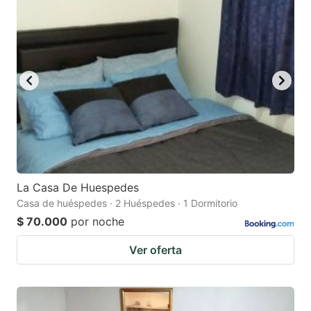
question
question
mark
mark
key
key
to
to
get
get
the
the
keyboard
keyboard
shortcuts
shortcuts
for
for
La Casa De Huespedes
Casa de huéspedes · 2 Huéspedes · 1 Dormitorio
changing
changing
$ 70.000
por noche
dates.
dates.
Ver oferta