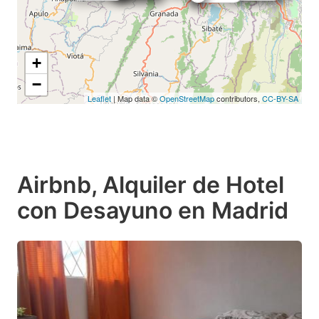
+
−
Leaflet
| Map data ©
OpenStreetMap
contributors,
CC-BY-SA
Airbnb, Alquiler de Hotel
con Desayuno en Madrid