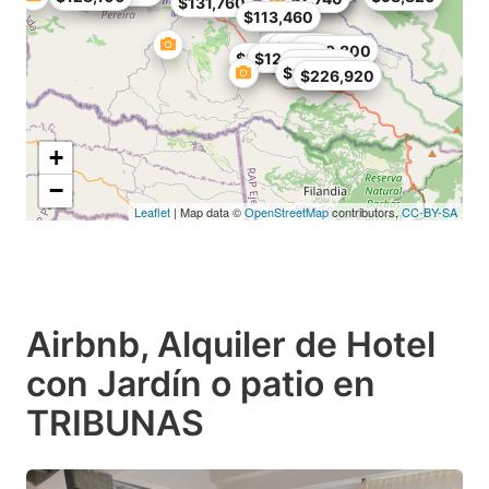
$131,760
$113,460
$186,660
$98,820
$109,800
$395,280
$128,100
$117,120
$128,100
$226,920
+
−
Leaflet
| Map data ©
OpenStreetMap
contributors,
CC-BY-SA
Airbnb, Alquiler de Hotel
con Jardín o patio en
TRIBUNAS