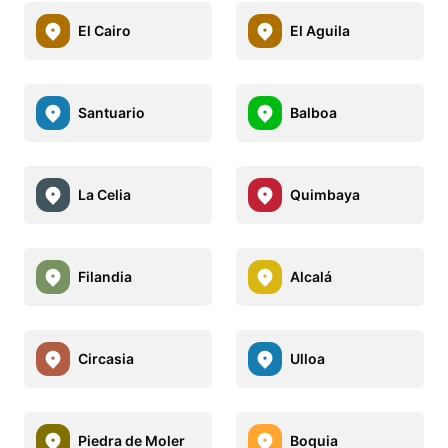
El Cairo
El Aguila
Santuario
Balboa
La Celia
Quimbaya
Filandia
Alcalá
Circasia
Ulloa
Piedra de Moler
Boquia