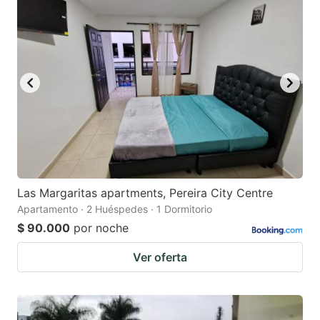
question
question
mark
mark
key
key
to
to
get
get
the
the
keyboard
keyboard
shortcuts
shortcuts
for
for
Las Margaritas apartments, Pereira City Centre
Apartamento · 2 Huéspedes · 1 Dormitorio
changing
changing
$ 90.000
por noche
dates.
dates.
Ver oferta