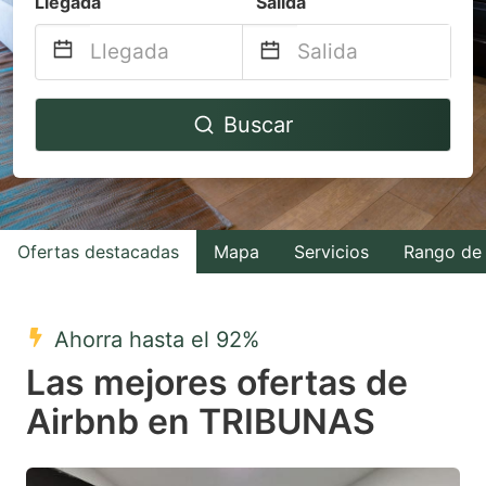
Llegada
Salida
Navigate
Navigate
Buscar
forward
backward
to
to
interact
interact
with
with
Ofertas destacadas
Mapa
Servicios
Rango de 
the
the
calendar
calendar
and
and
Ahorra hasta el 92%
select
select
Las mejores ofertas de
a
a
Airbnb en TRIBUNAS
date.
date.
Press
Press
the
the