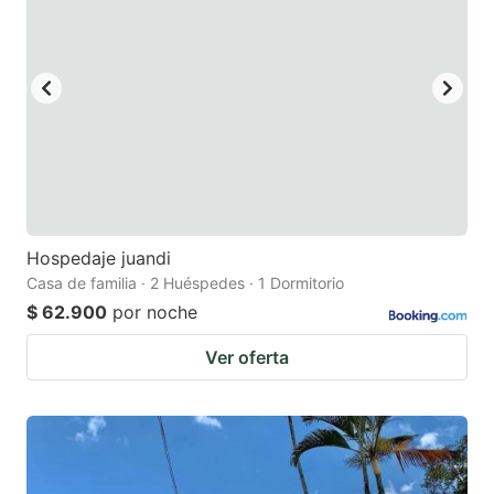
mark
mark
key
key
to
to
get
get
the
the
keyboard
keyboard
shortcuts
shortcuts
for
for
Hospedaje juandi
Casa de familia · 2 Huéspedes · 1 Dormitorio
changing
changing
$ 62.900
por noche
dates.
dates.
Ver oferta