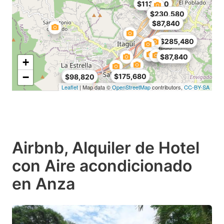
$113,460
$230,580
$87,840
$256,200
$285,480
$87,840
+
−
$175,680
$98,820
Leaflet
| Map data ©
OpenStreetMap
contributors,
CC-BY-SA
Airbnb, Alquiler de Hotel
con Aire acondicionado
en Anza