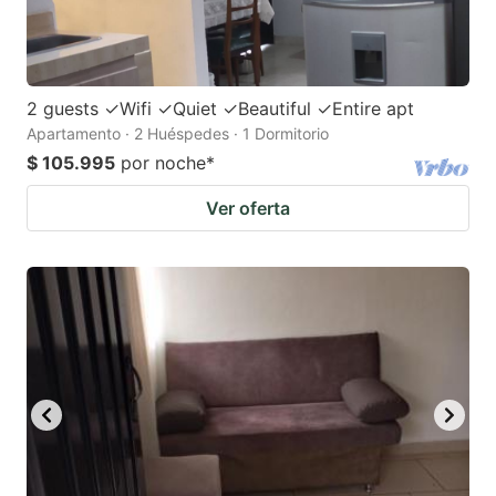
2 guests ✓Wifi ✓Quiet ✓Beautiful ✓Entire apt
Apartamento · 2 Huéspedes · 1 Dormitorio
$ 105.995
por noche
*
Ver oferta