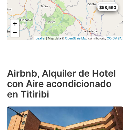
$69,540
$69,540
$58,560
+
−
Leaflet
| Map data ©
OpenStreetMap
contributors,
CC-BY-SA
Airbnb, Alquiler de Hotel
con Aire acondicionado
en Titiribi