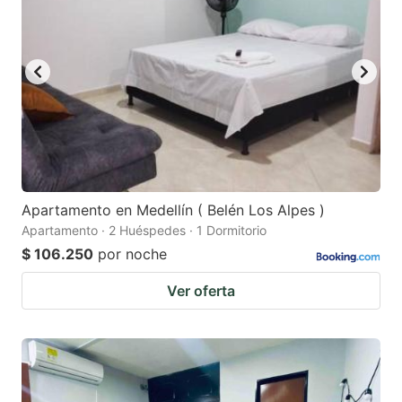
mark
mark
key
key
to
to
get
get
the
the
keyboard
keyboard
shortcuts
shortcuts
for
for
Apartamento en Medellín ( Belén Los Alpes )
Apartamento · 2 Huéspedes · 1 Dormitorio
changing
changing
$ 106.250
por noche
dates.
dates.
Ver oferta