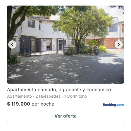
question
question
mark
mark
key
key
to
to
get
get
the
the
keyboard
keyboard
shortcuts
shortcuts
for
for
changing
changing
Apartamento cómodo, agradable y económico
dates.
dates.
Apartamento · 2 Huéspedes · 1 Dormitorio
$ 119.000
por noche
Ver oferta