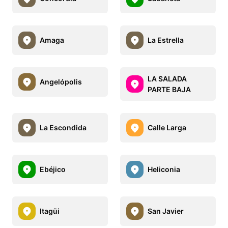
Amaga
La Estrella
LA SALADA
Angelópolis
PARTE BAJA
La Escondida
Calle Larga
Ebéjico
Heliconia
Itagüi
San Javier