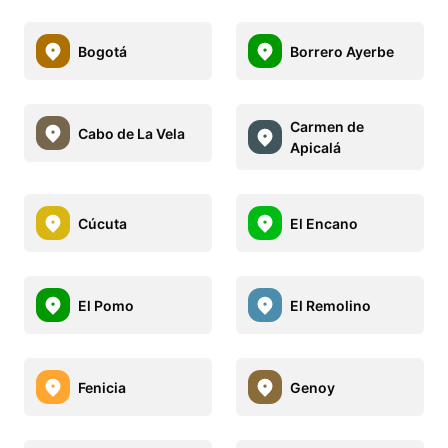
Bogotá
Borrero Ayerbe
Carmen de
Cabo de La Vela
Apicalá
Cúcuta
El Encano
El Pomo
El Remolino
Fenicia
Genoy