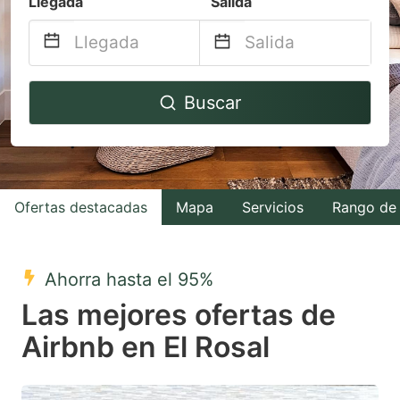
Llegada
Salida
Navigate
Navigate
Buscar
forward
backward
to
to
interact
interact
with
with
Ofertas destacadas
Mapa
Servicios
Rango de 
the
the
calendar
calendar
and
and
Ahorra hasta el 95%
select
select
Las mejores ofertas de
a
a
Airbnb en El Rosal
date.
date.
Press
Press
the
the