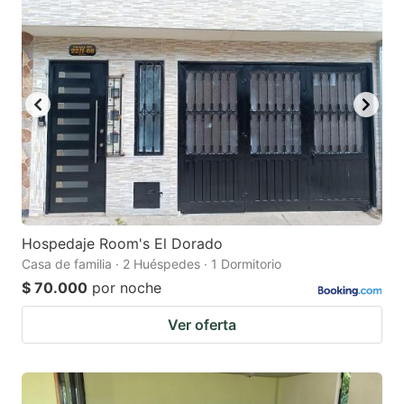
question
question
mark
mark
key
key
to
to
get
get
the
the
keyboard
keyboard
shortcuts
shortcuts
for
for
Hospedaje Room's El Dorado
Casa de familia · 2 Huéspedes · 1 Dormitorio
changing
changing
$ 70.000
por noche
dates.
dates.
Ver oferta