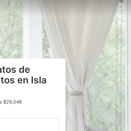
atos de
os en Isla
e $28,548