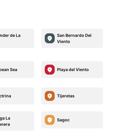
nder de La
San Bernardo Del
Viento
bean Sea
Playa del Viento
ctrina
Tijeretas
ga La
Sagoc
anera