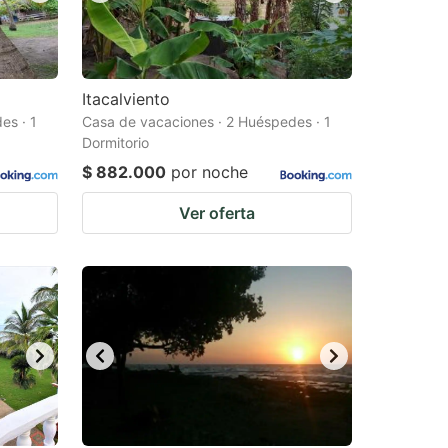
Itacalviento
es · 1
Casa de vacaciones · 2 Huéspedes · 1
Dormitorio
$ 882.000
por noche
Ver oferta