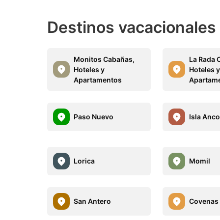
Destinos vacacionales 
Monitos Cabañas,
La Rada 
Hoteles y
Hoteles 
Apartamentos
Apartam
Paso Nuevo
Isla Anc
Lorica
Momil
San Antero
Covenas