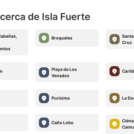
cerca de Isla Fuerte
Cabañas,
Santa
Broqueles
y
Cruz
entos
Playa de Los
on
Carib
Venados
Purísima
La Do
Ciéna
Caño Lobo
Caim