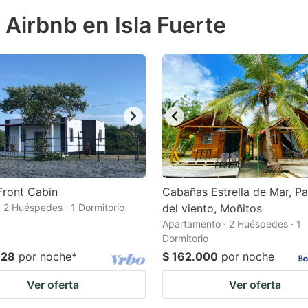
ess
 Airbnb en Isla Fuerte
e
estion
ark
ey
t
e
eyboard
ortcuts
Front Cabin
Cabañas Estrella de Mar, P
 2 Huéspedes · 1 Dormitorio
r
del viento, Moñitos
Apartamento · 2 Huéspedes · 1
hanging
Dormitorio
tes.
728
por noche
*
$ 162.000
por noche
Ver oferta
Ver oferta