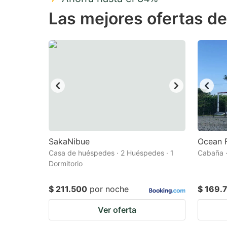
Press
Pr
Las mejores ofertas de
the
th
question
qu
mark
m
key
k
to
to
get
ge
the
th
keyboard
k
shortcuts
sh
SakaNibue
Ocean 
Casa de huéspedes · 2 Huéspedes · 1
for
Cabaña ·
fo
Dormitorio
changing
c
dates.
da
$ 211.500
por noche
$ 169.
Ver oferta