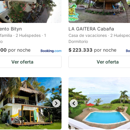
ento Bityn
LA GAITERA Cabaña
familia · 2 Huéspedes · 1
Casa de vacaciones · 2 Huésped
io
Dormitorio
000
por noche
$ 223.333
por noche
Ver oferta
Ver oferta