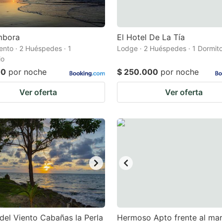
mbora
El Hotel De La Tía
nto · 2 Huéspedes · 1
Lodge · 2 Huéspedes · 1 Dormito
io
00
por noche
$ 250.000
por noche
Ver oferta
Ver oferta
del Viento Cabañas la Perla
Hermoso Apto frente al ma