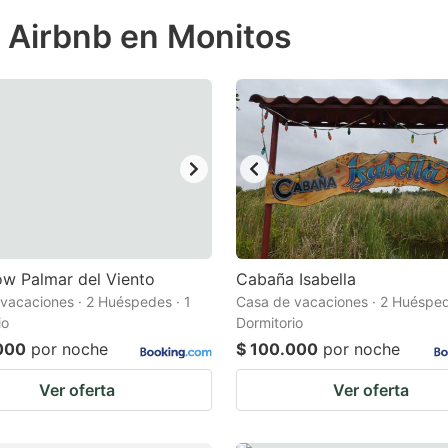
ess
e Airbnb en Monitos
e
estion
ark
ey
t
e
eyboard
ortcuts
w Palmar del Viento
Cabaña Isabella
vacaciones · 2 Huéspedes · 1
r
Casa de vacaciones · 2 Huésped
io
Dormitorio
hanging
000
por noche
$ 100.000
por noche
tes.
Ver oferta
Ver oferta