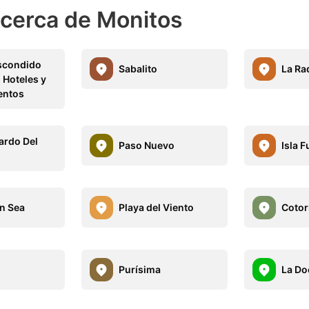
 cerca de Monitos
scondido
Sabalito
La Ra
 Hoteles y
entos
ardo Del
Paso Nuevo
Isla F
n Sea
Playa del Viento
Cotor
Purísima
La Do