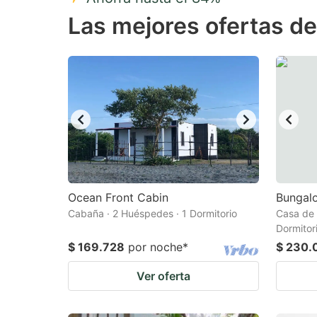
Press
Pr
Las mejores ofertas d
the
th
question
qu
mark
m
key
k
to
to
get
ge
the
th
keyboard
k
shortcuts
sh
Ocean Front Cabin
Bungalo
Cabaña · 2 Huéspedes · 1 Dormitorio
for
Casa de 
fo
Dormitor
changing
c
$ 169.728
por noche
*
$ 230.
dates.
da
Ver oferta