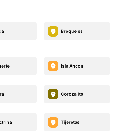
da
Broqueles
uerte
Isla Ancon
ra
Corozalito
ctrina
Tijeretas