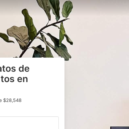
atos de
tos en
e $28,548