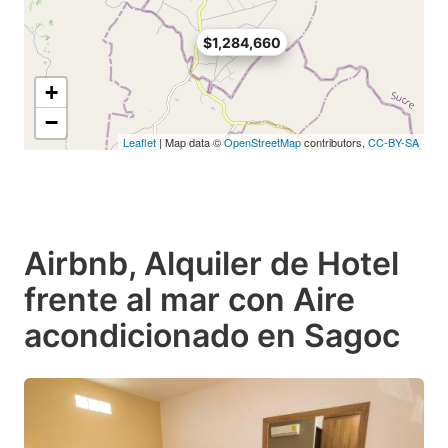
$1,284,660
+
−
Leaflet
| Map data ©
OpenStreetMap
contributors,
CC-BY-SA
Airbnb, Alquiler de Hotel
frente al mar con Aire
acondicionado en Sagoc