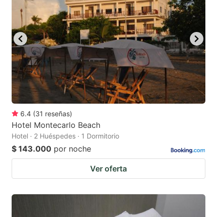
mark
mark
key
key
to
to
get
get
the
the
keyboard
keyboard
shortcuts
shortcuts
for
for
6.4
(
31
reseñas
)
Hotel Montecarlo Beach
changing
changing
Hotel · 2 Huéspedes · 1 Dormitorio
dates.
dates.
$ 143.000
por noche
Ver oferta